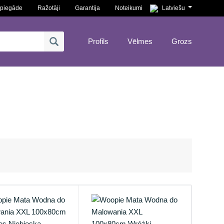
piegāde
Ražotāji
Garantija
Noteikumi
Latviešu
Profils
Vēlmes
Grozs