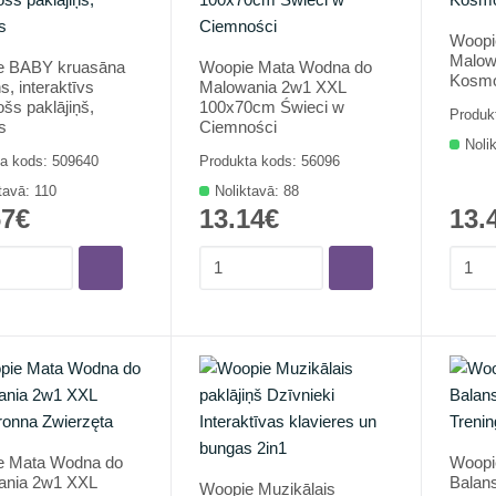
Woopi
Malow
e BABY kruasāna
Woopie Mata Wodna do
Kosmo
s, interaktīvs
Malowania 2w1 XXL
jošs paklājiņš,
100x70cm Świeci w
Produk
s
Ciemności
Noli
a kods: 509640
Produkta kods: 56096
tavā: 110
Noliktavā: 88
67€
13.14€
13.
e Mata Wodna do
Woopi
ania 2w1 XXL
Balan
Woopie Muzikālais