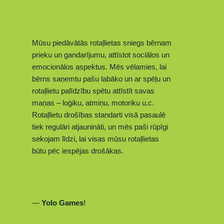
Mūsu piedāvātās rotaļlietas sniegs bērnam
prieku un gandarījumu, attīstot sociālos un
emocionālos aspektus. Mēs vēlamies, lai
bērns sa
ņemtu
pašu labāko un ar spēļu un
rotaļlietu palīdzību spētu attīstīt savas
maņas – loģiku, atmiņu, motoriku u.c.
Rotaļlietu drošības standarti visā pasaulē
tiek regulāri atjaunināti, un mēs paši rūpīgi
sekojam līdzi, lai visas mūsu rotaļlietas
būtu pēc iespējas drošākas.
—
Yolo Games
!