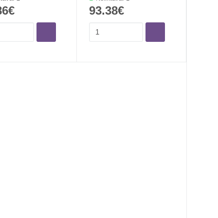
86€
93.38€