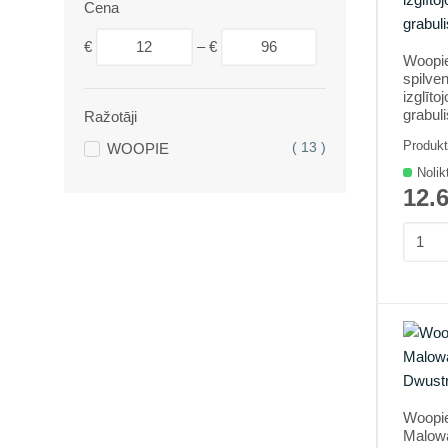
Cena
€
–
€
Woopi
spilven
izglīto
grabuli
Ražotāji
Produkt
WOOPIE
( 13 )
Nolik
12.
Woopi
Malow