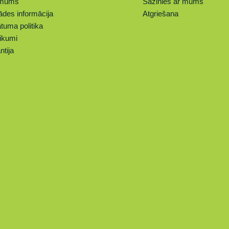
 mums
Sazinies ar mums
ādes informācija
Atgriešana
tuma politika
ikumi
ntija