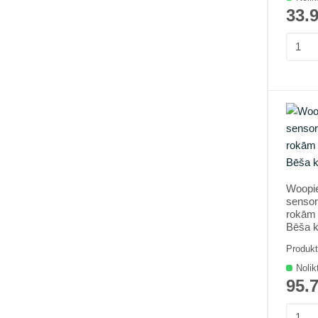
33.
Woopie
sensor
rokām 
Bēša k
Produkt
Nolik
95.