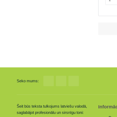
Seko mums:
Šeit būs teksta tulkojums latviešu valodā,
Informāc
saglabājot profesionālu un sirsnīgu toni: