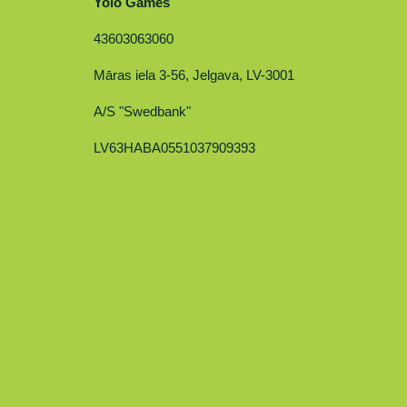
Yolo Games
43603063060
Māras iela 3-56, Jelgava, LV-3001
A/S "Swedbank"
LV63HABA0551037909393