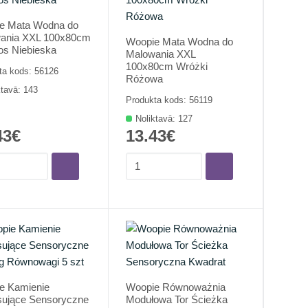
e Mata Wodna do
ania XXL 100x80cm
Woopie Mata Wodna do
s Niebieska
Malowania XXL
100x80cm Wróżki
ta kods: 56126
Różowa
ktavā: 143
Produkta kods: 56119
Noliktavā: 127
43€
13.43€
e Kamienie
Woopie Równoważnia
sujące Sensoryczne
Modułowa Tor Ścieżka