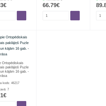
93€
66.79€
89.
 Ortopēdiskais
ais paklājiņš Puzle
un kājām 16 gab. -
rāsa
a kods: 46217
tavā: 7
71€