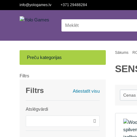
info@yologames.lv
+371 29488284
Sākums
RO
Preču kategorijas
SEN
Filtrs
Filtrs
Atiestatīt visu
Atslēgvārdi