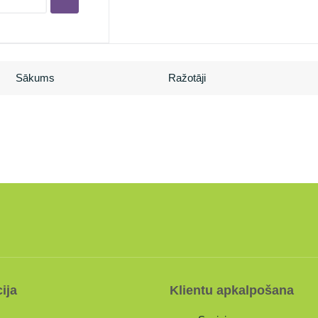
Sākums
Ražotāji
ija
Klientu apkalpošana