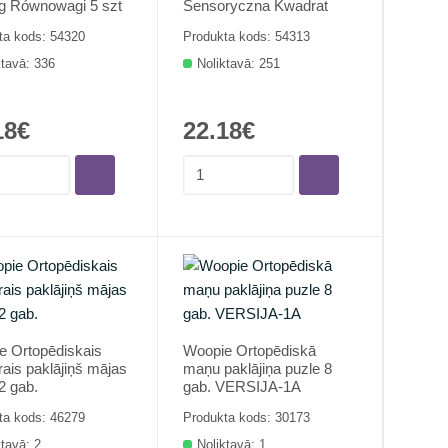
ng Równowagi 5 szt
Sensoryczna Kwadrat
ta kods: 54320
Produkta kods: 54313
ktavā: 336
Noliktavā: 251
18€
22.18€
e Ortopēdiskais
Woopie Ortopēdiskā
ais paklājiņš mājas
maņu paklājiņa puzle 8
2 gab.
gab. VERSIJA-1A
ta kods: 46279
Produkta kods: 30173
ktavā: 2
Noliktavā: 1