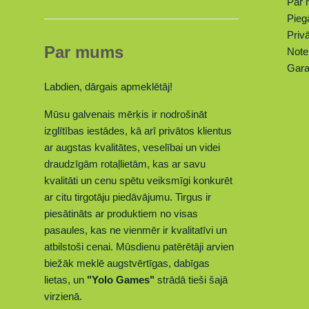
Par
Pieg
Privā
Par mums
Note
Gara
Labdien, dārgais apmeklētāj!
Mūsu galvenais mērķis ir nodrošināt
izglītības iestādes, kā arī privātos klientus
ar augstas kvalitātes, veselībai un videi
draudzīgām rotaļlietām, kas ar savu
kvalitāti un cenu spētu veiksmīgi konkurēt
ar citu tirgotāju piedāvājumu. Tirgus ir
piesātināts ar produktiem no visas
pasaules, kas ne vienmēr ir kvalitatīvi un
atbilstoši cenai. Mūsdienu patērētāji arvien
biežāk meklē augstvērtīgas, dabīgas
lietas,
un
"Yolo Games"
strādā tieši šajā
virzienā.