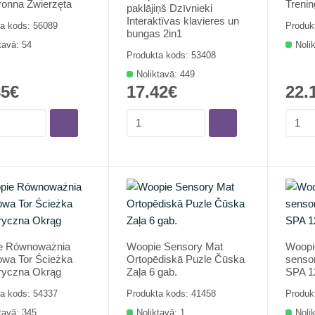
onna Zwierzęta
Treni
paklājiņš Dzīvnieki
Interaktīvas klavieres un
a kods: 56089
Produk
bungas 2in1
tavā: 54
Noli
Produkta kods: 53408
Noliktavā: 449
85€
17.42€
22.
e Równoważnia
Woopie Sensory Mat
Woopi
wa Tor Ścieżka
Ortopēdiskā Puzle Čūska
sensor
ryczna Okrąg
Zaļa 6 gab.
SPA 1
a kods: 54337
Produkta kods: 41458
Produk
tavā: 345
Noliktavā: 1
Noli