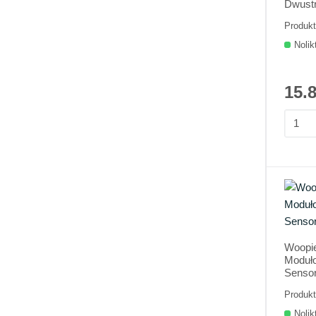
Dwustr
Produkt
Nolik
15.
Woopi
Moduło
Senso
Produkt
Nolik