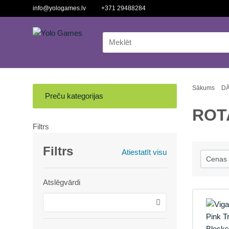
info@yologames.lv
+371 29488284
Sākums
DĀ
Preču kategorijas
ROT
Filtrs
Filtrs
Atiestatīt visu
Atslēgvārdi