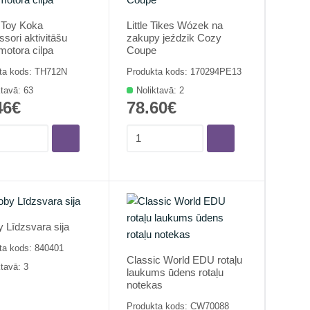
 Toy Koka
Little Tikes Wózek na
sori aktivitāšu
zakupy jeździk Cozy
motora cilpa
Coupe
ta kods: TH712N
Produkta kods: 170294PE13
ktavā: 63
Noliktavā: 2
46€
78.60€
 Līdzsvara sija
ta kods: 840401
Classic World EDU rotaļu
ktavā: 3
laukums ūdens rotaļu
notekas
Produkta kods: CW70088