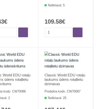
Noliktavā: 5
43€
109.58€
c World EDU rotaļu
Classic World EDU rotaļu
s ūdens rotaļlietu
laukums ūdens rotaļlietu
kritums
dzirnavas
ta kods: CW70086
Produkta kods: CW70087
ktavā: 2
Noliktavā: 25