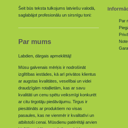
Šeit būs teksta tulkojums latviešu valodā,
Informāc
saglabājot profesionālu un sirsnīgu toni:
Par
Pieg
Privā
Par mums
Note
Gara
Labdien, dārgais apmeklētāj!
Mūsu galvenais mērķis ir nodrošināt
izglītības iestādes, kā arī privātos klientus
ar augstas kvalitātes, veselībai un videi
draudzīgām rotaļlietām, kas ar savu
kvalitāti un cenu spētu veiksmīgi konkurēt
ar citu tirgotāju piedāvājumu. Tirgus ir
piesātināts ar produktiem no visas
pasaules, kas ne vienmēr ir kvalitatīvi un
atbilstoši cenai. Mūsdienu patērētāji arvien