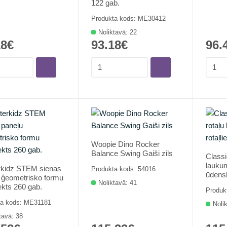
122 gab.
Produkta kods: ME30412
Noliktavā: 22
18€
93.18€
96.
Woopie Dino Rocker
Balance Swing Gaiši zils
Classi
laukum
kidz STEM sienas
Produkta kods: 54016
ūdens
 ģeometrisko formu
Noliktavā: 41
kts 260 gab.
Produk
ta kods: ME31181
Noli
tavā: 38