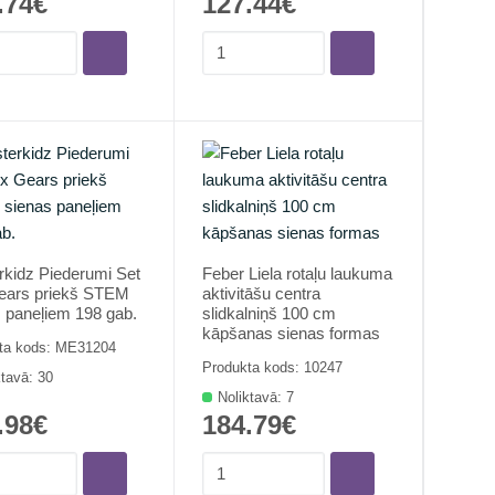
.74€
127.44€
kidz Piederumi Set
Feber Liela rotaļu laukuma
ears priekš STEM
aktivitāšu centra
 paneļiem 198 gab.
slidkalniņš 100 cm
kāpšanas sienas formas
ta kods: ME31204
Produkta kods: 10247
ktavā: 30
Noliktavā: 7
.98€
184.79€