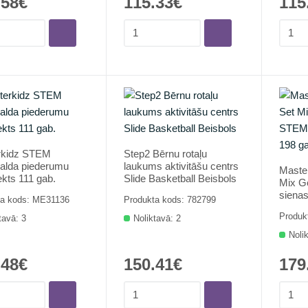
.58€
115.33€
115
rkidz STEM
Step2 Bērnu rotaļu
alda piederumu
laukums aktivitāšu centrs
Master
kts 111 gab.
Slide Basketball Beisbols
Mix G
sienas
ta kods: ME31136
Produkta kods: 782799
Produk
tavā: 3
Noliktavā: 2
Noli
.48€
150.41€
179