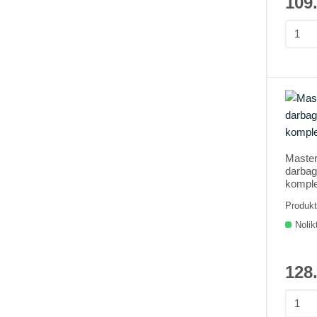
109
Maste
darbag
komple
Produk
Nolik
128