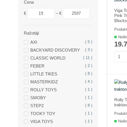
Cena
Viga T
€
–
€
Pink Tr
Blocks
Produkt
Ražotāji
Nolik
AXI
( 5 )
19.
BACKYARD DISCOVERY
( 3 )
CLASSIC WORLD
( 11 )
FEBER
( 2 )
LITTLE TIKES
( 8 )
MASTERKIDZ
( 4 )
ROLLY TOYS
( 1 )
SMOBY
( 1 )
Rolly 
trakto
STEP2
( 8 )
TOOKY TOY
( 1 )
Produkt
VIGA TOYS
( 1 )
Nolik