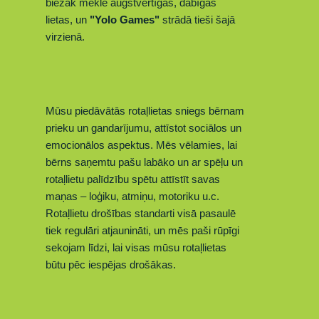
biežāk meklē augstvērtīgas, dabīgas
lietas,
un
"Yolo Games"
strādā tieši šajā
virzienā.
Mūsu piedāvātās rotaļlietas sniegs bērnam
prieku un gandarījumu, attīstot sociālos un
emocionālos aspektus. Mēs vēlamies, lai
bērns sa
ņemtu
pašu labāko un ar spēļu un
rotaļlietu palīdzību spētu attīstīt savas
maņas – loģiku, atmiņu, motoriku u.c.
Rotaļlietu drošības standarti visā pasaulē
tiek regulāri atjaunināti, un mēs paši rūpīgi
sekojam līdzi, lai visas mūsu rotaļlietas
būtu pēc iespējas drošākas.