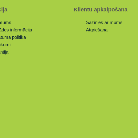
ija
Klientu apkalpošana
 mums
Sazinies ar mums
ādes informācija
Atgriešana
tuma politika
ikumi
ntija