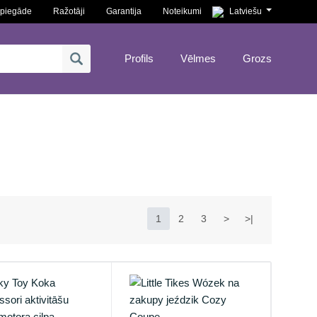
piegāde
Ražotāji
Garantija
Noteikumi
Latviešu
Profils
Vēlmes
Grozs
1
2
3
>
>|