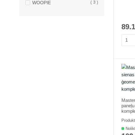
WOOPIE
( 3 )
89.
Master
paneļu
komple
Produk
Nolik