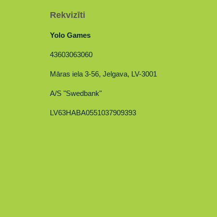
Rekvizīti
Yolo Games
43603063060
Māras iela 3-56, Jelgava, LV-3001
A/S "Swedbank"
LV63HABA0551037909393