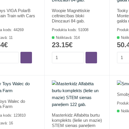
oys VIGA PolarB
Woopie Magnētiskie
Tooky
ain Train with Cars
celtniecības bloki
Montes
Dinozauri 84 gab.
galda 
a kods: 44269
Produkta kods: 51008
Produk
tavā: 11
Noliktavā: 314
Noli
74€
23.15€
50.
Smoby
Toys Walec do
Produk
ra Farm
Noli
Masterkidz Alfabēta burtu
a kods: 123810
komplekts (lielie un mazie)
tavā: 16
STEM sienas paneļiem