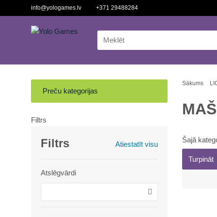
info@yologames.lv
+371 29488284
Sākums
LI
Preču kategorijas
MAŠ
Filtrs
Šajā katego
Filtrs
Atiestatīt visu
Turpināt
Atslēgvārdi