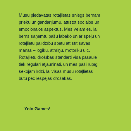
Mūsu piedāvātās rotaļlietas sniegs bērnam
prieku un gandarījumu, attīstot sociālos un
emocionālos aspektus. Mēs vēlamies, lai
bērns sa
ņemtu
pašu labāko un ar spēļu un
rotaļlietu palīdzību spētu attīstīt savas
maņas – loģiku, atmiņu, motoriku u.c.
Rotaļlietu drošības standarti visā pasaulē
tiek regulāri atjaunināti, un mēs paši rūpīgi
sekojam līdzi, lai visas mūsu rotaļlietas
būtu pēc iespējas drošākas.
—
Yolo Games
!