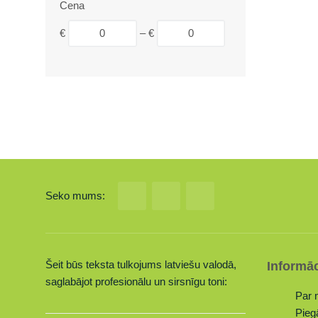
Cena
€
–
€
Seko mums:
Šeit būs teksta tulkojums latviešu valodā,
Informāc
saglabājot profesionālu un sirsnīgu toni:
Par
Pieg