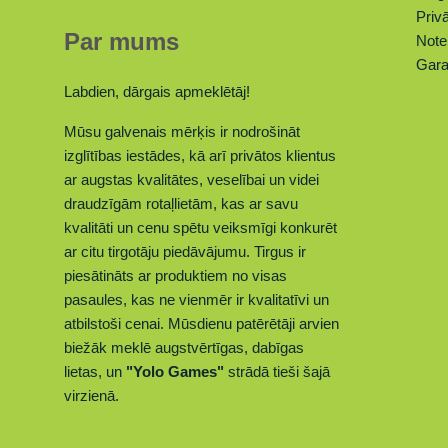
Privā
Par mums
Note
Gara
Labdien, dārgais apmeklētāj!
Mūsu galvenais mērķis ir nodrošināt
izglītības iestādes, kā arī privātos klientus
ar augstas kvalitātes, veselībai un videi
draudzīgām rotaļlietām, kas ar savu
kvalitāti un cenu spētu veiksmīgi konkurēt
ar citu tirgotāju piedāvājumu. Tirgus ir
piesātināts ar produktiem no visas
pasaules, kas ne vienmēr ir kvalitatīvi un
atbilstoši cenai. Mūsdienu patērētāji arvien
biežāk meklē augstvērtīgas, dabīgas
lietas,
un
"Yolo Games"
strādā tieši šajā
virzienā.