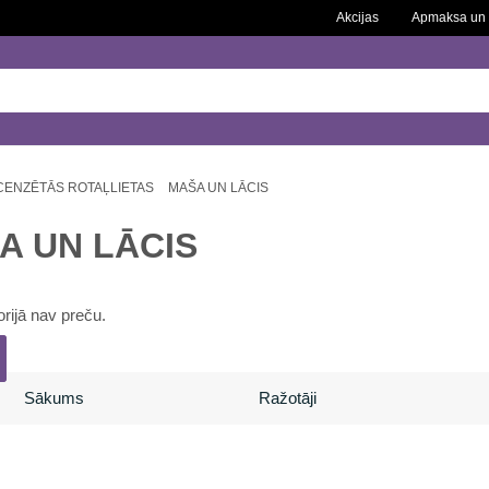
Akcijas
Apmaksa un 
CENZĒTĀS ROTAĻLIETAS
MAŠA UN LĀCIS
A UN LĀCIS
rijā nav preču.
Sākums
Ražotāji