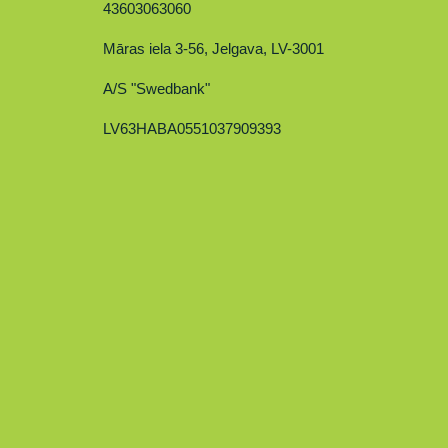
43603063060
Māras iela 3-56, Jelgava, LV-3001
A/S "Swedbank"
LV63HABA0551037909393