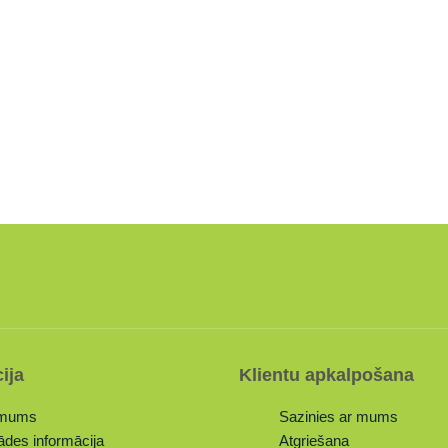
ija
Klientu apkalpošana
 mums
Sazinies ar mums
ādes informācija
Atgriešana