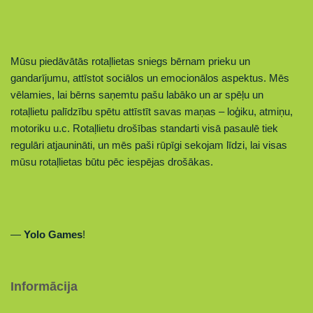
Mūsu piedāvātās rotaļlietas sniegs bērnam prieku un
gandarījumu, attīstot sociālos un emocionālos aspektus. Mēs
vēlamies, lai bērns sa
ņemtu
pašu labāko un ar spēļu un
rotaļlietu palīdzību spētu attīstīt savas maņas – loģiku, atmiņu,
motoriku u.c. Rotaļlietu drošības standarti visā pasaulē tiek
regulāri atjaunināti, un mēs paši rūpīgi sekojam līdzi, lai visas
mūsu rotaļlietas būtu pēc iespējas drošākas.
—
Yolo Games
!
Informācija