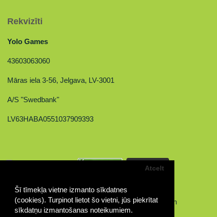
Rekvizīti
Yolo Games
43603063060
Māras iela 3-56, Jelgava, LV-3001
A/S "Swedbank"
LV63HABA0551037909393
Atcelt
Šī tīmekļa vietne izmanto sīkdatnes
(cookies). Turpinot lietot šo vietni, jūs piekrītat
sīkdatņu izmantošanas noteikumiem.