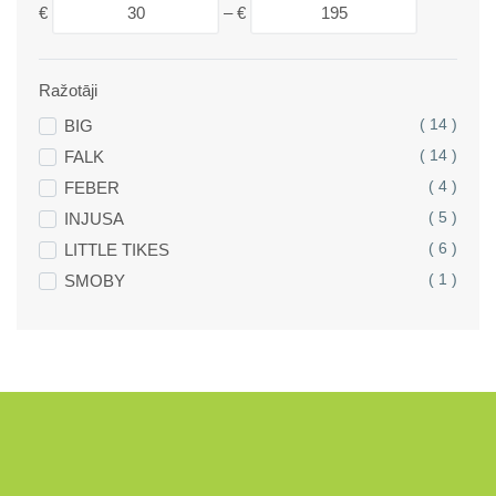
€
–
€
Ražotāji
BIG
( 14 )
FALK
( 14 )
FEBER
( 4 )
INJUSA
( 5 )
LITTLE TIKES
( 6 )
SMOBY
( 1 )