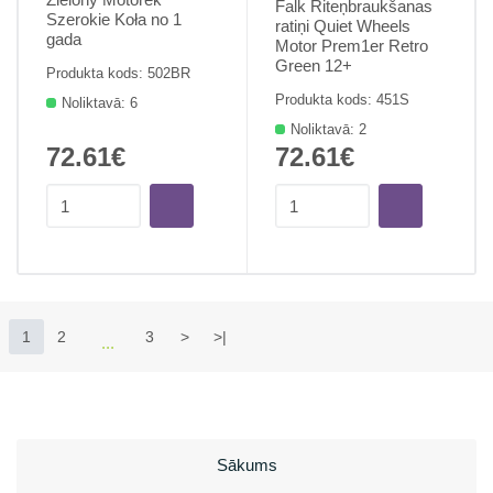
Falk Riteņbraukšanas
Szerokie Koła no 1
ratiņi Quiet Wheels
gada
Motor Prem1er Retro
Green 12+
Produkta kods: 502BR
Produkta kods: 451S
Noliktavā: 6
Noliktavā: 2
72.61€
72.61€
1
2
3
>
>|
Sākums