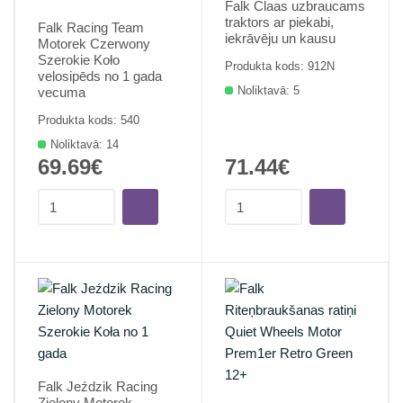
Falk Claas uzbraucams
traktors ar piekabi,
Falk Racing Team
iekrāvēju un kausu
Motorek Czerwony
Szerokie Koło
Produkta kods: 912N
velosipēds no 1 gada
Noliktavā: 5
vecuma
Produkta kods: 540
Noliktavā: 14
69.69€
71.44€
Falk Jeździk Racing
Zielony Motorek