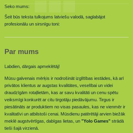
Seko mums:
Šeit būs teksta tulkojums latviešu valodā, saglabājot
profesionālu un sirsnīgu toni:
Par mums
Labdien, dārgais apmeklētāj!
Mūsu galvenais mērķis ir nodrošināt izglītības iestādes, kā arī
privātos klientus ar augstas kvalitātes, veselībai un videi
draudzīgām rotaļlietām, kas ar savu kvalitāti un cenu spētu
veiksmīgi konkurēt ar citu tirgotāju piedāvājumu. Tirgus ir
piesātināts ar produktiem no visas pasaules, kas ne vienmēr ir
kvalitatīvi un atbilstoši cenai. Mūsdienu patērētāji arvien biežāk
meklē augstvērtīgas, dabīgas lietas,
un
"Yolo Games"
strādā
tieši šajā virzienā.