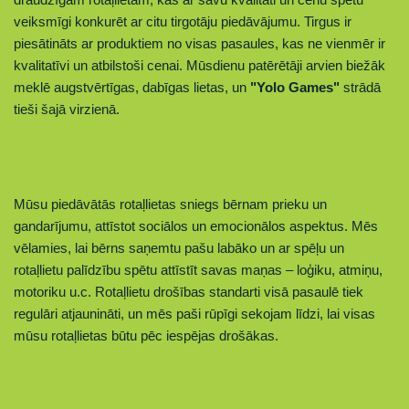
veiksmīgi konkurēt ar citu tirgotāju piedāvājumu. Tirgus ir
piesātināts ar produktiem no visas pasaules, kas ne vienmēr ir
kvalitatīvi un atbilstoši cenai. Mūsdienu patērētāji arvien biežāk
meklē augstvērtīgas, dabīgas lietas,
un
"Yolo Games"
strādā
tieši šajā virzienā.
Mūsu piedāvātās rotaļlietas sniegs bērnam prieku un
gandarījumu, attīstot sociālos un emocionālos aspektus. Mēs
vēlamies, lai bērns sa
ņemtu
pašu labāko un ar spēļu un
rotaļlietu palīdzību spētu attīstīt savas maņas – loģiku, atmiņu,
motoriku u.c. Rotaļlietu drošības standarti visā pasaulē tiek
regulāri atjaunināti, un mēs paši rūpīgi sekojam līdzi, lai visas
mūsu rotaļlietas būtu pēc iespējas drošākas.