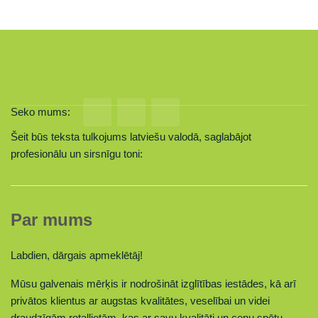
Seko mums:
Šeit būs teksta tulkojums latviešu valodā, saglabājot
profesionālu un sirsnīgu toni:
Par mums
Labdien, dārgais apmeklētāj!
Mūsu galvenais mērķis ir nodrošināt izglītības iestādes, kā arī
privātos klientus ar augstas kvalitātes, veselībai un videi
draudzīgām rotaļlietām, kas ar savu kvalitāti un cenu spētu