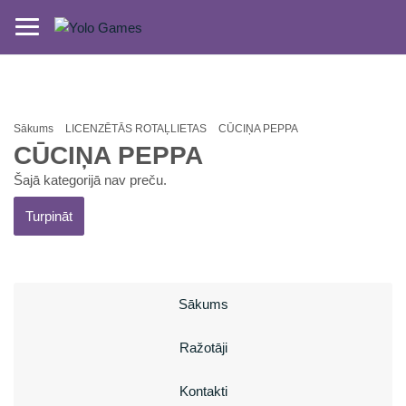
Sākums
LICENZĒTĀS ROTAĻLIETAS
CŪCIŅA PEPPA
CŪCIŅA PEPPA
Šajā kategorijā nav preču.
Turpināt
Sākums
Ražotāji
Kontakti