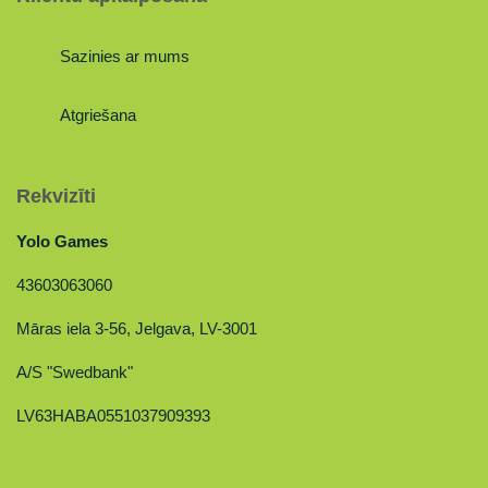
Sazinies ar mums
Atgriešana
Rekvizīti
Yolo Games
43603063060
Māras iela 3-56, Jelgava, LV-3001
A/S "Swedbank"
LV63HABA0551037909393