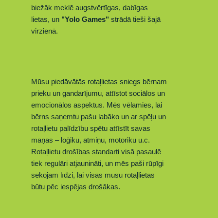
biežāk meklē augstvērtīgas, dabīgas
lietas,
un
"Yolo Games"
strādā tieši šajā
virzienā.
Mūsu piedāvātās rotaļlietas sniegs bērnam
prieku un gandarījumu, attīstot sociālos un
emocionālos aspektus. Mēs vēlamies, lai
bērns sa
ņemtu
pašu labāko un ar spēļu un
rotaļlietu palīdzību spētu attīstīt savas
maņas – loģiku, atmiņu, motoriku u.c.
Rotaļlietu drošības standarti visā pasaulē
tiek regulāri atjaunināti, un mēs paši rūpīgi
sekojam līdzi, lai visas mūsu rotaļlietas
būtu pēc iespējas drošākas.