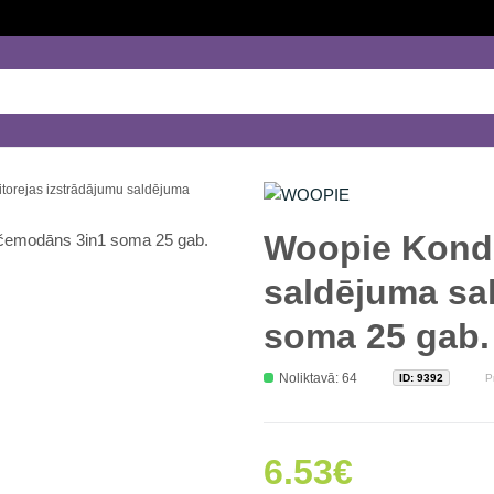
torejas izstrādājumu saldējuma
Woopie Kondi
saldējuma sa
soma 25 gab.
Noliktavā: 64
ID:
9392
P
6.53€