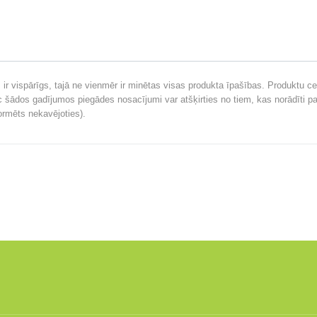
ir vispārīgs, tajā ne vienmēr ir minētas visas produkta īpašības. Produktu ce
ēc šādos gadījumos piegādes nosacījumi var atšķirties no tiem, kas norādīti pa
formēts nekavējoties).