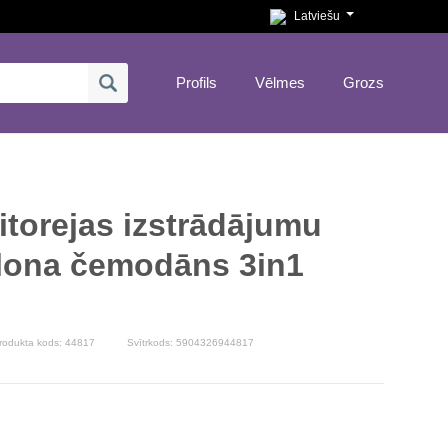
Latviešu
Profils
Vēlmes
Grozs
torejas izstrādājumu
lona čemodāns 3in1
rodukta kods:
44817
Svītrkods: 5904326944817