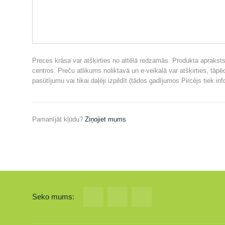
Preces krāsa var atšķirties no attēlā redzamās. Produkta apraksts 
centros. Preču atlikums noliktavā un e-veikalā var atšķirties, tāp
pasūtījumu vai tikai daļēji izpildīt (tādos gadījumos Pircējs tiek in
Pamanījāt kļūdu?
Ziņojiet mums
Seko mums: