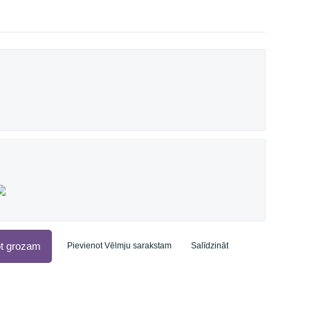
ot grozam
Pievienot Vēlmju sarakstam
Salīdzināt