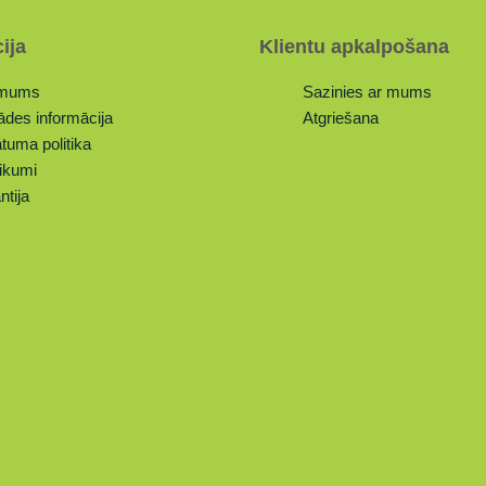
ija
Klientu apkalpošana
 mums
Sazinies ar mums
ādes informācija
Atgriešana
tuma politika
ikumi
ntija