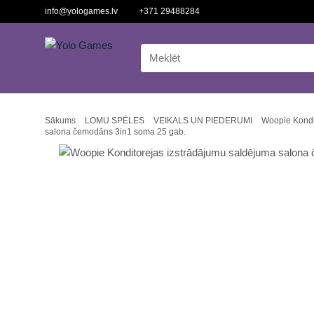
info@yologames.lv
+371 29488284
Sākums
LOMU SPĒLES
VEIKALS UN PIEDERUMI
Woopie Kondi
salona čemodāns 3in1 soma 25 gab.