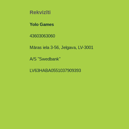
Rekvizīti
Yolo Games
43603063060
Māras iela 3-56, Jelgava, LV-3001
A/S "Swedbank"
LV63HABA0551037909393