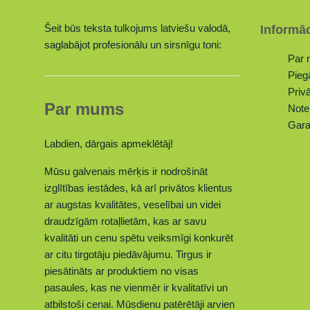
Šeit būs teksta tulkojums latviešu valodā,
Informāc
saglabājot profesionālu un sirsnīgu toni:
Par
Pieg
Privā
Par mums
Note
Gara
Labdien, dārgais apmeklētāj!
Mūsu galvenais mērķis ir nodrošināt
izglītības iestādes, kā arī privātos klientus
ar augstas kvalitātes, veselībai un videi
draudzīgām rotaļlietām, kas ar savu
kvalitāti un cenu spētu veiksmīgi konkurēt
ar citu tirgotāju piedāvājumu. Tirgus ir
piesātināts ar produktiem no visas
pasaules, kas ne vienmēr ir kvalitatīvi un
atbilstoši cenai. Mūsdienu patērētāji arvien