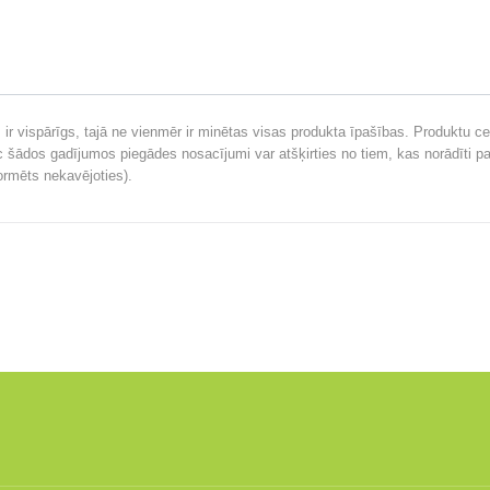
ir vispārīgs, tajā ne vienmēr ir minētas visas produkta īpašības. Produktu ce
ēc šādos gadījumos piegādes nosacījumi var atšķirties no tiem, kas norādīti pa
formēts nekavējoties).