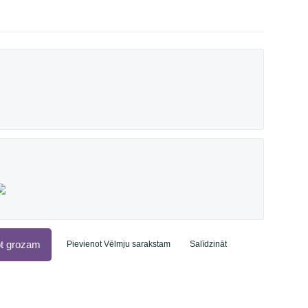
ot grozam
Pievienot Vēlmju sarakstam
Salīdzināt