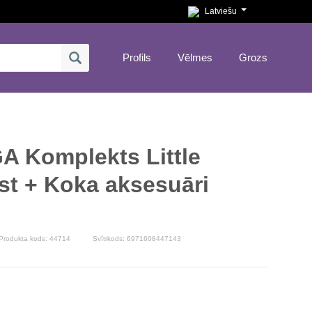
Latviešu
Profils
Vēlmes
Grozs
A Komplekts Little
est + Koka aksesuāri
Produkta kods:
44714
Svītrkods: 6971608447143