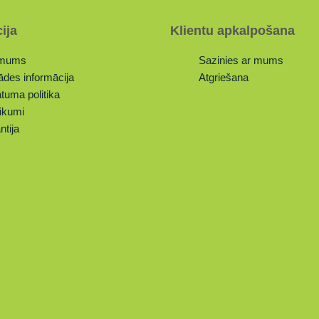
ija
Klientu apkalpošana
 mums
Sazinies ar mums
ādes informācija
Atgriešana
tuma politika
ikumi
ntija