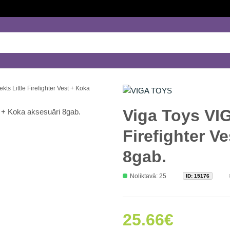
ts Little Firefighter Vest + Koka
Viga Toys VIG
Firefighter V
8gab.
Noliktavā: 25
ID:
15176
25.66€