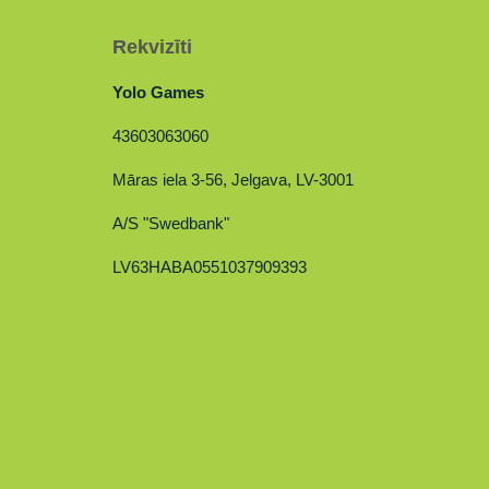
Rekvizīti
Yolo Games
43603063060
Māras iela 3-56, Jelgava, LV-3001
A/S "Swedbank"
LV63HABA0551037909393