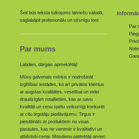
Šeit būs teksta tulkojums latviešu valodā,
Informāc
saglabājot profesionālu un sirsnīgu toni:
Par
Pieg
Privā
Par mums
Note
Gara
Labdien, dārgais apmeklētāj!
Mūsu galvenais mērķis ir nodrošināt
izglītības iestādes, kā arī privātos klientus
ar augstas kvalitātes, veselībai un videi
draudzīgām rotaļlietām, kas ar savu
kvalitāti un cenu spētu veiksmīgi konkurēt
ar citu tirgotāju piedāvājumu. Tirgus ir
piesātināts ar produktiem no visas
pasaules, kas ne vienmēr ir kvalitatīvi un
atbilstoši cenai. Mūsdienu patērētāji arvien