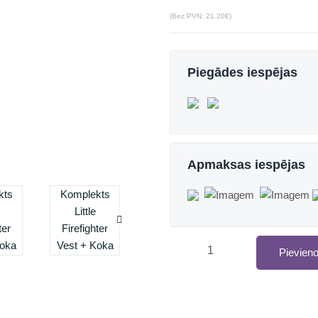
(Bez PVN: 21.20€)
Piegādes iespējas
Apmaksas iespējas
Pievien