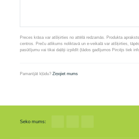
Preces krāsa var atšķirties no attēlā redzamās. Produkta apraksts 
centros. Preču atlikums noliktavā un e-veikalā var atšķirties, tāp
pasūtījumu vai tikai daļēji izpildīt (tādos gadījumos Pircējs tiek in
Pamanījāt kļūdu?
Ziņojiet mums
Seko mums: