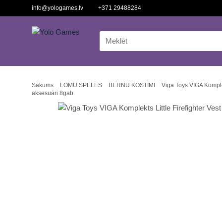
info@yologames.lv
+371 29488284
Sākums
LOMU SPĒLES
BĒRNU KOSTĪMI
Viga Toys VIGA Komplek
aksesuāri 8gab.