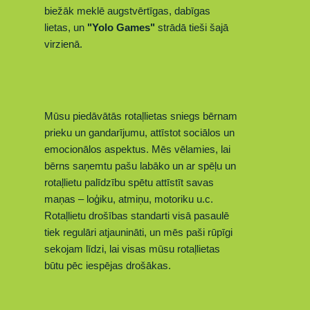
biežāk meklē augstvērtīgas, dabīgas
lietas,
un
"Yolo Games"
strādā tieši šajā
virzienā.
Mūsu piedāvātās rotaļlietas sniegs bērnam
prieku un gandarījumu, attīstot sociālos un
emocionālos aspektus. Mēs vēlamies, lai
bērns sa
ņemtu
pašu labāko un ar spēļu un
rotaļlietu palīdzību spētu attīstīt savas
maņas – loģiku, atmiņu, motoriku u.c.
Rotaļlietu drošības standarti visā pasaulē
tiek regulāri atjaunināti, un mēs paši rūpīgi
sekojam līdzi, lai visas mūsu rotaļlietas
būtu pēc iespējas drošākas.